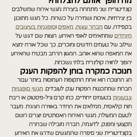
מה הופך אותם להצלחה?
קונדיטוריית שני מתמחה ביצירת מגשי אירוח שמשלבים
בין יצירתיות, איכות ושמירה על כשרות. כל מגש מתוכנן
בקפידה, עם
מבחר עוגות
,
מאפים
ו
סופגניות בעיצובים
מיוחדים
שמתאימים לאופי האירוע. הצוות שם דגש על
שילוב של טעמים חדשים ומוכרים, כך שכל אורח ימצא
את המאפה שהוא אוהב. המגוון הרחב מבטיח שהאירוע
יהפוך לחוויה קולינרית בלתי נשכחת.
חנוכה כמקרה בוחן להפקות הענק
חג החנוכה הוא אחת התקופות העמוסות ביותר עבור
חברות שמתכננות הפקות ענק לעובדים.
מגשי סופגניות
צבעוניות
בטעמים ייחודיים, כמו קרם וניל-פיסטוק או ריבת
תות קלאסית, ממלאים את החדר באווירה חגיגית. מעבר
לטעם המעולה, מגשי האירוח האסתטיים יוצרים רושם
מקצועי ומפנק. לדוגמה, חברה מובילה שבחרה
בקונדיטוריית שני סיפרה שהמגשים שדרגו את האירוע