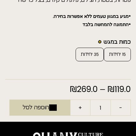
פטריות, בטטה,
חצילים, פלפלים
קלויים, בצל כרישה
*מגיע במגוון טעמים ללא אפשרות בחירה.
*התמונה להמחשה בלבד
כמות במגש
15 יחידות
35 יחידות
119.0
₪
–
269.0
₪
טווח
מחירים:
+
-
הוספה לסל
עד