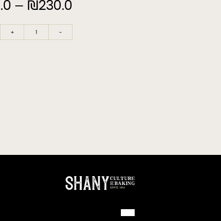
.0
–
₪
230.0
+
-