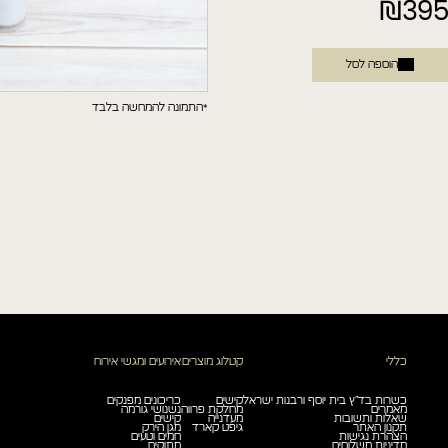
395
₪
טווח
הטופס ונחזור אליך בהקדם.
מחירים:
הוספה לסל
עד
*התמונה להמחשה בלבד
קראתי ואני מאשר/ת את
מדיניות הפרטיות.
קראתי ואני מאשר/ת את
מדיניות הפרטיות.
שלחו הודעה
שלח
כללי
קטלוג מוצרים
אירועים ומגשי אירוח
כשרות בד”ץ בית יוסף ורבנות ישראל
קישים
כריכונים מפנקים
מאמרים
מחלקת פרווה
נשנושי גורמה
שאלות ותשובות
מעדנייה
קישים
תקנון האתר
גיפט קארד
מגן הירק
הצהרת נגישות
חמים וטעים
מדיניות משלוחים
מתוקים