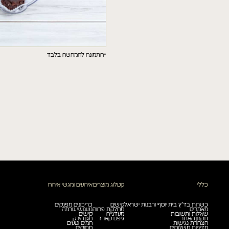
הטופס ונחזור אליך בהקדם.
*התמונה להמחשה בלבד
קראתי ואני מאשר/ת את
מדיניות הפרטיות.
קראתי ואני מאשר/ת את
מדיניות הפרטיות.
שלחו הודעה
שלח
כללי
קטלוג מוצרים
אירועים ומגשי אירוח
כשרות בד”ץ בית יוסף ורבנות ישראל
קישים
כריכונים מפנקים
מאמרים
מחלקת פרווה
נשנושי גורמה
שאלות ותשובות
מעדנייה
קישים
תקנון האתר
גיפט קארד
מגן הירק
הצהרת נגישות
חמים וטעים
מדיניות משלוחים
מתוקים