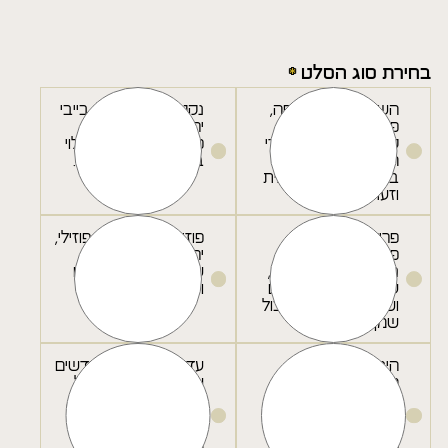
בחירת סוג הסלט
השכונה - מצע חסה,
נקטרין - מיקס עלי בייבי
פלפלים צבעוניים,
ירוקים, מקלות גזר,
קולורבי, נבטים, גרגירי
פירות העונה, קשיו קלוי
חומוס, פטרוזיליה
בתיבול סילאן בלסמי.
בתיבול טחינה לימונית
וזעתר
פריקי - פריקה,
פוזילי קר - פסטת פוזילי,
פטרוזיליה, כוסברה,
ירקות קלויים, זיתים
נענע, סלרי, בצל ירוק,
שחורים בתיבול פסטו
עגבניות שרי, צימוקים
ושמן זית.
ושקדים קלויים בתיבול
שמן זית ולימון.
הינדי - כרוב לבן,
עדשים וקינואה - עדשים
חמוציות, זרעי כמון,
שחורות, קינואה, בצל
כוסברה, נענע, פלפל
ירוק, בצל סגול, צנונית,
צ'ילי, חרדל שחור,
עשבי תיבול, עגבניות
בוטנים בתיבול סויה
שרי, חמוציות בתיבול