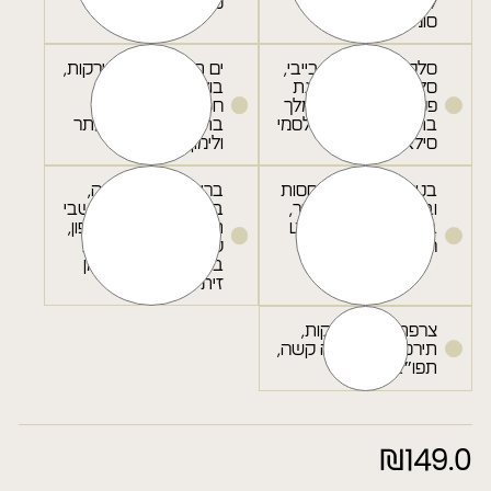
לימוני, מייפל ושמן
טחינה.
סומסום.
סלקא - מצע עלי בייבי,
ים תיכוני - מבחר ירקות,
סלקים, אגסים, גבינת
בולגרית, בצל סגול,
פטה קרועה, אגוזי מלך
חסה, זיתים שחורים
בתיבול מלח גס, בלסמי
בתיבול שמן זית,זעתר
סילאן ושמן זית.
ולימון.
בטטות - קוקטייל חסות
בריאות - מצע חסה,
ובטטות אפויות בתנור,
בורגול, בצל סגול, עשבי
בוטנים בתיבול ויניגרט
תיבול, עגבנייה, מלפפון,
הדרים.
קוביות פטה וחמוציות
בתיבול רענן של שמן
זית ולימון.
צרפתי - לקט ירקות,
תירס, טונה, ביצה קשה,
תפו״א וזיתים
₪
149.0