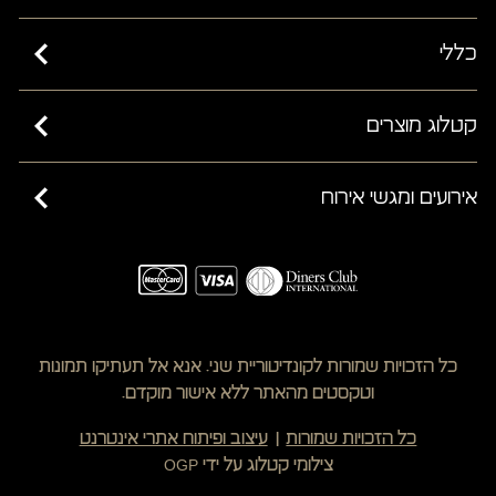
כללי
כשרות בד”ץ בית יוסף ורבנות ישראל
קטלוג מוצרים
מאמרים
קישים
אירועים ומגשי אירוח
שאלות ותשובות
מחלקת פרווה
תקנון האתר
כריכונים מפנקים
מעדנייה
הצהרת נגישות
נשנושי גורמה
גיפט קארד
מדיניות משלוחים
קישים
תקנון ביטול עסקה
כל הזכויות שמורות לקונדיטוריית שני. אנא אל תעתיקו תמונות
מגן הירק
שינוי/ביטול עסקה
וטקסטים מהאתר ללא אישור מוקדם.
חמים וטעים
מדיניות פרטיות
כל הזכויות שמורות
עיצוב ופיתוח אתרי אינטרנט
מתוקים
צילומי קטלוג על ידי OGP