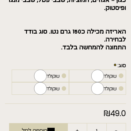
כגון – אגוזים, חמוציות, שבבי פטל, שבבי מנגו
ופיסטוק.
האריזה מכילה כ150 גרם נטו. סוג בודד
לבחירה.
התמונה להמחשה בלבד.
סוג:
שוקולד מריר
שוקולד חלב
שוקולד לבן
שוקולד פטל
₪
49.0
+
-
הוספה לסל