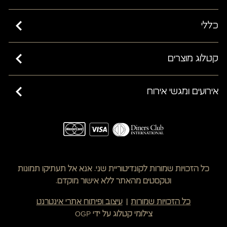
כללי
כשרות בד”ץ בית יוסף ורבנות ישראל
קטלוג מוצרים
מאמרים
קישים
אירועים ומגשי אירוח
שאלות ותשובות
מחלקת פרווה
תקנון האתר
כריכונים מפנקים
מעדנייה
הצהרת נגישות
נשנושי גורמה
גיפט קארד
מדיניות משלוחים
קישים
תקנון ביטול עסקה
כל הזכויות שמורות לקונדיטוריית שני. אנא אל תעתיקו תמונות
מגן הירק
שינוי/ביטול עסקה
וטקסטים מהאתר ללא אישור מוקדם.
חמים וטעים
מדיניות פרטיות
כל הזכויות שמורות
עיצוב ופיתוח אתרי אינטרנט
מתוקים
צילומי קטלוג על ידי OGP