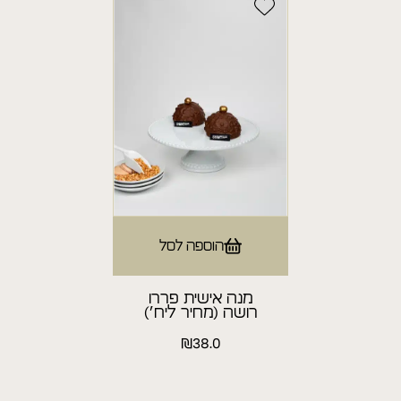
הוספה לסל
מנה אישית פררו
רושה (מחיר ליח׳)
₪
38.0