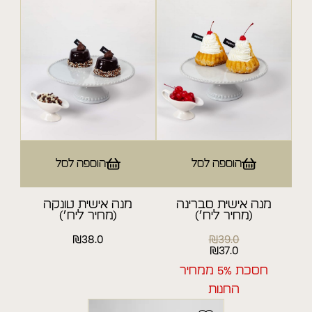
מעדנייה
Sale קיץ
מארזי ראש השנה
הוספה לסל
הוספה לסל
מנה אישית סברינה
מנה אישית טונקה
(מחיר ליח׳)
(מחיר ליח׳)
₪
38.0
₪
39.0
37.0
₪
המחיר
המחיר
המקורי
הנוכחי
חסכת 5% ממחיר
היה:
הוא:
₪37.0.
₪39.0.
החנות