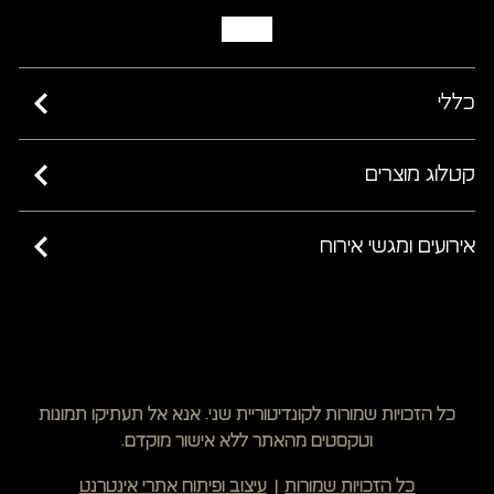
כללי
כשרות בד”ץ בית יוסף ורבנות ישראל
קטלוג מוצרים
מאמרים
קישים
אירועים ומגשי אירוח
שאלות ותשובות
מחלקת פרווה
תקנון האתר
כריכונים מפנקים
מעדנייה
הצהרת נגישות
נשנושי גורמה
גיפט קארד
מדיניות משלוחים
קישים
תקנון ביטול עסקה
כל הזכויות שמורות לקונדיטוריית שני. אנא אל תעתיקו תמונות
מגן הירק
שינוי/ביטול עסקה
וטקסטים מהאתר ללא אישור מוקדם.
לחצו כאן לבניית
חמים וטעים
מדיניות פרטיות
כל הזכויות שמורות
עיצוב ופיתוח אתרי אינטרנט
תפריט עם המומחים