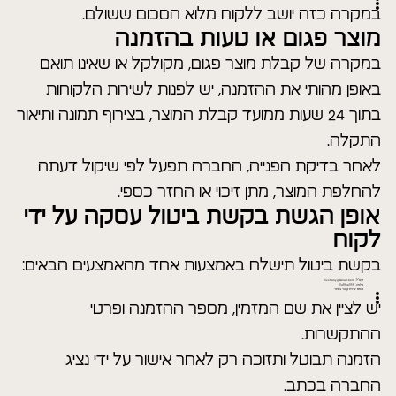
במקרה כזה יושב ללקוח מלוא הסכום ששולם.
מוצר פגום או טעות בהזמנה
במקרה של קבלת מוצר פגום, מקולקל או שאינו תואם
באופן מהותי את ההזמנה, יש לפנות לשירות הלקוחות
בתוך 24 שעות ממועד קבלת המוצר, בצירוף תמונה ותיאור
התקלה.
לאחר בדיקת הפנייה, החברה תפעל לפי שיקול דעתה
להחלפת המוצר, מתן זיכוי או החזר כספי.
אופן הגשת בקשת ביטול עסקה על ידי
לקוח
בקשת ביטול תישלח באמצעות אחד מהאמצעים הבאים:
דוא"ל: Zivshany@gmail.com
טלפון: 048641056
טופס יצירת קשר באתר
יש לציין את שם המזמין, מספר ההזמנה ופרטי
ההתקשרות.
הזמנה תבוטל ותזוכה רק לאחר אישור על ידי נציג
החברה בכתב.