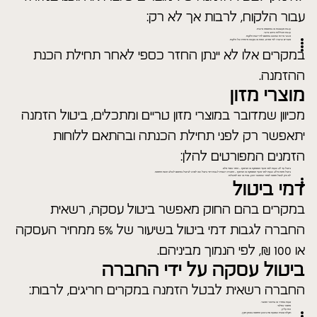
עבור הלקוח, לרבות אך לא רק:
עוגות מעוצבות או בהתאמה אישית.
עוגות הכוללות כיתוב אישי.
מגשי אירוח שהוכנו בהתאם לדרישות הלקוח.
מוצרים שיוצרו לפי מפרט, כמות או בקשה מיוחדת של הלקוח.
במקרים אלו לא יינתן החזר כספי לאחר תחילת הכנת
ההזמנה.
מוצרי מזון
מכיוון שמדובר במוצרי מזון טריים ומתכלים, ביטול הזמנה
יתאפשר רק לפני תחילת הכנתה ובהתאם ללוחות
הזמנים המפורטים להלן:
ביטול עד 48 שעות לפני מועד האספקה או האיסוף – החזר כספי מלא.
ביטול פחות מ-48 שעות לפני מועד האספקה או האיסוף – החברה רשאית לגבות דמי ביטול ו/או לסרב לביטול בהתאם לשלב הכנת ההזמנה.
לא ניתן לבטל הזמנה לאחר שהמוצר הוכן, נארז או יצא למשלוח.
דמי ביטול
במקרים בהם החוק מאפשר ביטול עסקה, רשאית
החברה לגבות דמי ביטול בשיעור של 5% ממחיר העסקה
או 100 ₪, לפי הנמוך מביניהם.
ביטול עסקה על ידי החברה
החברה רשאית לבטל הזמנה במקרים חריגים, לרבות:
טעות במחיר או בתיאור המוצר.
מחסור במלאי.
כוח עליון.
תקלה טכנית שמנעה את ביצוע ההזמנה באופן תקין.