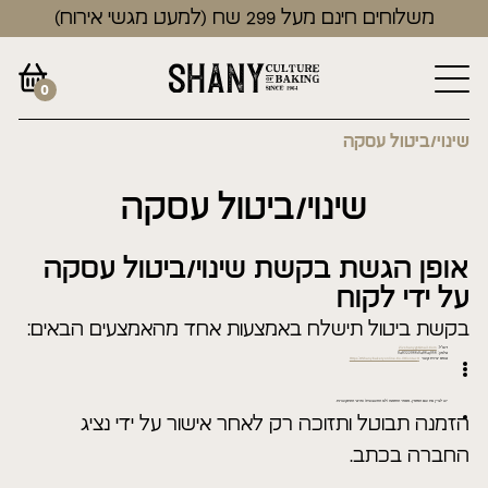
משלוחים חינם מעל 299 שח (למעט מגשי אירוח)
0
שינוי/ביטול עסקה
שינוי/ביטול עסקה
אופן הגשת בקשת שינוי/ביטול עסקה
על ידי לקוח
בקשת ביטול תישלח באמצעות אחד מהאמצעים הבאים:
דוא"ל:
Zivshany@gmail.com
טלפון: 048641056\048322066
טופס יצירת קשר
\https://shanybakeryonline.co.il/contact
יש לציין את שם המזמין, מספר ההזמנה (לא החשבונית) ופרטי ההתקשרות.
הזמנה תבוטל ותזוכה רק לאחר אישור על ידי נציג
החברה בכתב.