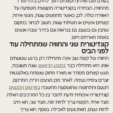
בעולם שבו שולחן הקינוחים הפך לחלק בלתי נפרד
מהחוויה, הבחירה בקונדיטוריה מקצועית משפיעה על
האווירה כולה. לכן, כאשר מחפשים עוגות, מגשי אירוח,
קינוחים אישיים או משלוחי עוגות, חשוב לבחור במקום
שמבין גם בטעם, גם בנראות וגם בדרך שבה אנשים
באמת מארחים היום.
קונדיטורית שני והחוויה שמתחילה עוד
לפני הביס
החוויה של קינוח טוב אינה מתחילה רק ברגע שטועמים
אותו. היא מתחילה כבר
במבט הראשון
. עוגה מעוצבת,
מגש קינוחים מסודר או מארז מתוק שנפתח באלגנטיות
יוצרים ציפייה נעימה. לאחר מכן מגיעים הריח, המרקם,
הטעם והתחושה שהושקעה מחשבה
בפרטים הקטנים
.
קונדיטוריה איכותית יודעת לחבר בין כל המרכיבים האלה.
מצד אחד, הקינוח צריך להיות יפה. מצד שני, הוא חייב
להיות טעים, מאוזן ונעים לאכילה. בנוסף, הוא צריך