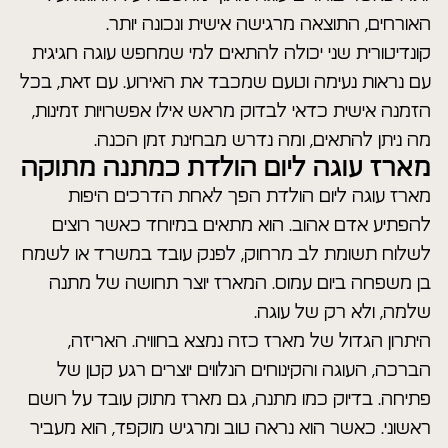
האורחים, התוצאה מרגישה אישית ונכונה יותר.
קונדיטורית שני יכולה להתאים למי שמחפש עוגה חגיגית
עם נראות נעימה וטעם שמכבד את האירוע. עם זאת, בכל
הזמנה אישית כדאי לבדוק מראש אילו אפשרויות זמינות,
מה ניתן להתאים, ומה נדרש מבחינת זמן הכנה.
מארז עוגה ליום הולדת כמתנה מתוקה
מארז עוגה ליום הולדת הפך לאחת הדרכים היפות
להפתיע אדם אהוב. הוא מתאים במיוחד כאשר רוצים
לשלוח תשומת לב מרחוק, לפנק עובד במשרד או לשמח
בן משפחה ביום עמוס. המארז יוצר תחושה של מתנה
שלמה, ולא רק של עוגה.
היתרון הגדול של מארז כזה נמצא בחוויה. האריזה,
הברכה, העוגה והקינוחים הנלווים יוצרים רגע קטן של
פתיחה. בדיוק כמו מתנה, גם מארז מתוק עובד על רושם
ראשוני. כאשר הוא נראה טוב ומרגיש מוקפד, הוא מעביר