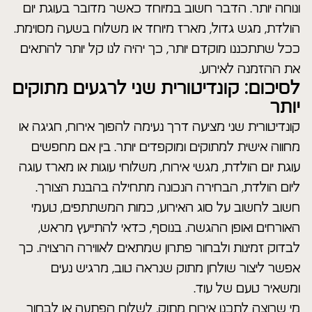
ונוחה יותר. הדבר חשוב במיוחד כאשר מדובר בעוגת יום
הולדת, מגש גדול, מארז מיוחד או משלוח בשעה מסוימת.
ככל שתתכננו מוקדם יותר, כך יהיה לנו קל יותר להתאים
את ההזמנה לאירוע.
לסיכום: קונדיטורית שני לרגעים מתוקים
יותר
קונדיטורית שני מציעה דרך נעימה להפוך אירוח, חגיגה או
מחווה אישית למתוקים ומוקפדים יותר. בין אם מחפשים
עוגת יום הולדת, מגשי אירוח, משלוחי עוגות או מארז עוגה
ליום הולדת, הבחירה הנכונה מתחילה בהבנת הצורך.
חשוב לחשוב על סוג האירוע, כמות המשתתפים, טעמי
האורחים ואופן ההגשה. בנוסף, כדאי להתייעץ מראש,
לבדוק זמינות ולבחור פתרון שמתאים לאווירה הרצויה. כך
אפשר ליצור שולחן מתוק שנראה טוב, מרגיש נעים
ומשאיר טעם של עוד.
מי שרוצה לתכנן אירוח מתוק, לשלוח הפתעה או לבחור