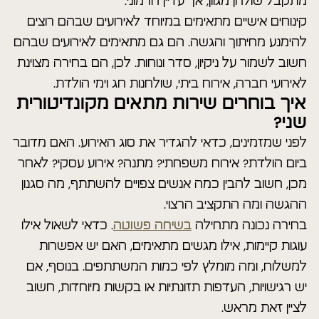
מתקבל שולחן מגוון, אך עדיין הרמוני.
קינוחים אישיים מתאימים במיוחד לאירועים שבהם רוצים
להימנע מחיתוך והגשה. הם גם מתאימים לאירועים שבהם
חשוב לשמור על ניקיון, סדר ונוחות. לכן, הם בחירה מצוינת
לאירועי חברה, אירוח ביתי, שולחנות חג וימי הולדת.
איך בוחרים שירות מתאים מקונדיטורית
שני?
לפני שמזמינים, כדאי להגדיר את סוג האירוע. האם מדובר
ביום הולדת? אירוח משפחתי? מתנה? אירוע עסקי? לאחר
מכן, חשוב להבין כמה אנשים צפויים להשתתף, מה סגנון
ההגשה ומה התקציב הרצוי.
בחירה נכונה מתחילה
בשיחה פשוטה
. כדאי לשאול אילו
עוגות קיימות, אילו מגשים מתאימים, האם יש אפשרות
למשלוח, ומה מומלץ לפי כמות המשתתפים. בנוסף, אם
יש רגישויות, העדפות תזונתיות או בקשות מיוחדות, חשוב
לציין זאת מראש.