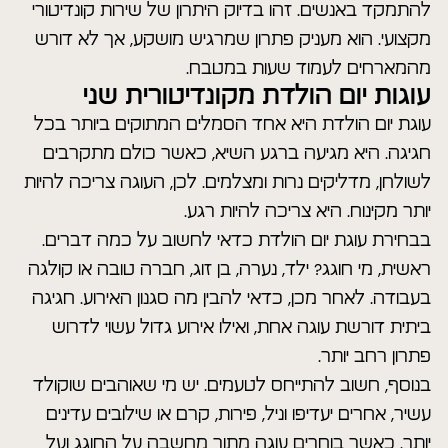
להתמקד באנשים. זהו בדיוק היתרון של שירות קונדיטורי
מקצועי. הוא מעניק פתרון שמרגיש מושקע, אך לא דורש
מהמארחים לעמוד שעות במטבח.
עוגות יום הולדת מקונדיטורית שני
עוגת יום הולדת היא אחד הסמלים המתוקים ביותר בכל
חגיגה. היא מגיעה ברגע השיא, כאשר כולם מתקרבים
לשולחן, מדליקים נרות ומצלמים. לכן, העוגה צריכה להיות
יותר מקינוח. היא צריכה להיות רגע.
בבחירת עוגת יום הולדת כדאי לחשוב על כמה דברים.
ראשית, מי חוגג? ילד, נערה, בן זוג, חברה טובה או קולגה
בעבודה. לאחר מכן, כדאי להבין מה סגנון האירוע. חגיגה
ביתית דורשת עוגה אחת, ואילו אירוע גדול עשוי לדרוש
פתרון רחב יותר.
בנוסף, חשוב להתייחס לטעמים. יש מי שאוהבים שוקולד
עשיר, אחרים יעדיפו וניל, פירות, קרם או שילובים עדינים
יותר. כאשר בוחרים עוגה מתוך מחשבה על החוגג ועל