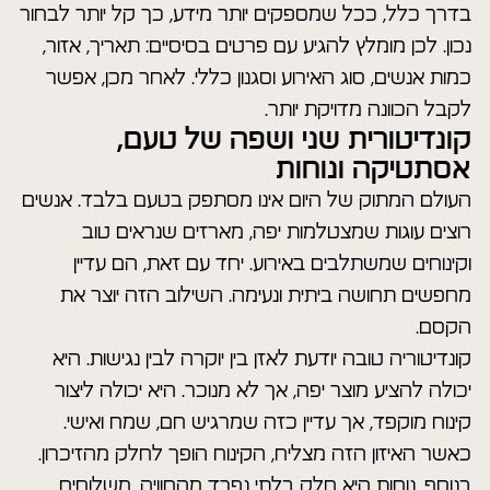
בדרך כלל, ככל שמספקים יותר מידע, כך קל יותר לבחור
נכון. לכן מומלץ להגיע עם פרטים בסיסיים: תאריך, אזור,
כמות אנשים, סוג האירוע וסגנון כללי. לאחר מכן, אפשר
לקבל הכוונה מדויקת יותר.
קונדיטורית שני ושפה של טעם,
אסתטיקה ונוחות
העולם המתוק של היום אינו מסתפק בטעם בלבד. אנשים
רוצים עוגות שמצטלמות יפה, מארזים שנראים טוב
וקינוחים שמשתלבים באירוע. יחד עם זאת, הם עדיין
מחפשים תחושה ביתית ונעימה. השילוב הזה יוצר את
הקסם.
קונדיטוריה טובה יודעת לאזן בין יוקרה לבין נגישות. היא
יכולה להציע מוצר יפה, אך לא מנוכר. היא יכולה ליצור
קינוח מוקפד, אך עדיין כזה שמרגיש חם, שמח ואישי.
כאשר האיזון הזה מצליח, הקינוח הופך לחלק מהזיכרון.
בנוסף, נוחות היא חלק בלתי נפרד מהחוויה. משלוחים,