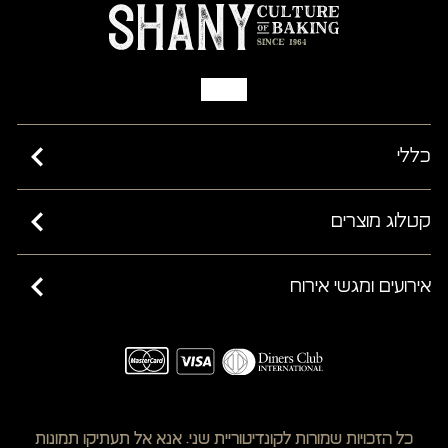
כללי
כשרות בד”ץ בית יוסף ורבנות ישראל
קטלוג מוצרים
מאמרים
קישים
אירועים ומגשי אירוח
שאלות ותשובות
מחלקת פרווה
תקנון האתר
כריכונים מפנקים
מעדנייה
הצהרת נגישות
נשנושי גורמה
גיפט קארד
מדיניות משלוחים
קישים
תקנון ביטול עסקה
כל הזכויות שמורות לקונדיטוריית שני. אנא אל תעתיקו תמונות