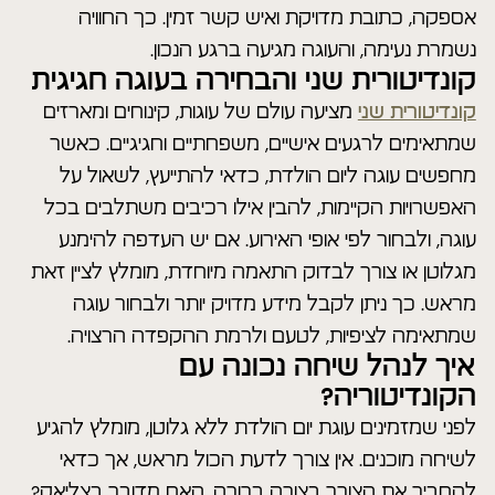
אספקה, כתובת מדויקת ואיש קשר זמין. כך החוויה
נשמרת נעימה, והעוגה מגיעה ברגע הנכון.
קונדיטורית שני והבחירה בעוגה חגיגית
קונדיטורית שני
מציעה עולם של עוגות, קינוחים ומארזים
שמתאימים לרגעים אישיים, משפחתיים וחגיגיים. כאשר
מחפשים עוגה ליום הולדת, כדאי להתייעץ, לשאול על
האפשרויות הקיימות, להבין אילו רכיבים משתלבים בכל
עוגה, ולבחור לפי אופי האירוע. אם יש העדפה להימנע
מגלוטן או צורך לבדוק התאמה מיוחדת, מומלץ לציין זאת
מראש. כך ניתן לקבל מידע מדויק יותר ולבחור עוגה
שמתאימה לציפיות, לטעם ולרמת ההקפדה הרצויה.
איך לנהל שיחה נכונה עם
הקונדיטוריה?
לפני שמזמינים עוגת יום הולדת ללא גלוטן, מומלץ להגיע
לשיחה מוכנים. אין צורך לדעת הכול מראש, אך כדאי
להסביר את הצורך בצורה ברורה. האם מדובר בצליאק?