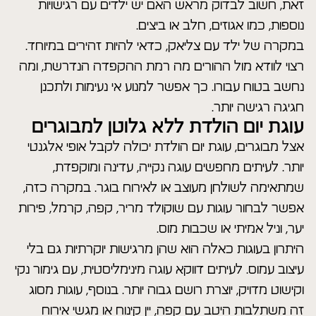
זאת, חשוב לבדוק מראש האם יש ילדים עם רגישויות
נוספות, כמו אגוזים, חלב או ביצים.
במקרה של ילד עם צליאק, כדאי להיות זהירים במיוחד.
רצוי לוודא מול ההורים מה רמת ההקפדה הנדרשת, ומה
נחשב בטוח עבורו. כך אפשר למנוע אי נעימות ולתכנן
חגיגה רגישה יותר.
עוגת יום הולדת ללא גלוטן למבוגרים
אצל מבוגרים, עוגת יום הולדת יכולה לקבל אופי אלגנטי
יותר. לעיתים מחפשים עוגה נקייה, עדינה ומוקפדת,
שמתאימה לשולחן מעוצב או לאירוח בוגר. במקרה כזה,
אפשר לבחור עוגות עם שוקולד מריר, קפה, קרמל, פירות
יער, וניל אמיתי או שכבות מוס.
היתרון בעוגות כאלה הוא שהן מרגישות יוקרתיות גם בלי
עיצוב עמוס. לעיתים דווקא עוגה מינימליסטית, עם גימור נקי
וקישוט מדויק, יוצרת רושם גבוה יותר. בנוסף, עוגות מסוג
זה משתלבות היטב עם קפה, יין קינוח או מגשי אירוח