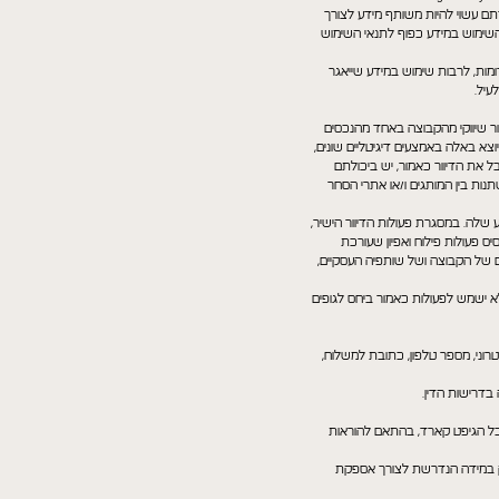
ם לעשות שימוש בקבצי העוגיות של צדדים שלישיים, כגון Taboola ו-Outbrain אשר במסגרתם עשוי להיות משותף מידע לצורך
אמת תכנים ופרסומות רלוונטיות. השימוש במידע כפוף לתנאי השימוש
דומות, לרבות שימוש במידע שייאגר
עיל.
ור שיווקי מהקבוצה באחד מהנכסים
וצא באלה באמצעים דיגיטליים שונים,
עות SMS. ככל שהמשתמשים אינם מעוניינים לקבל את הדיוור כאמור, יש ביכולתם
ות בין המותגים ו/או אתרי הסחר
 שלה. במסגרת פעולות הדיוור הישיר,
 פעולות פילוח ואפיון שעורכת
ים של הקבוצה ושל שותפיה העסקיים,
 ישמש לפעולות כאמור ביחס לגופים
וני, מספר טלפון, כתובת למשלוח,
 בדרישות הדין.
ל הגיפט קארד, בהתאם להוראות
 רק במידה הנדרשת לצורך אספקת