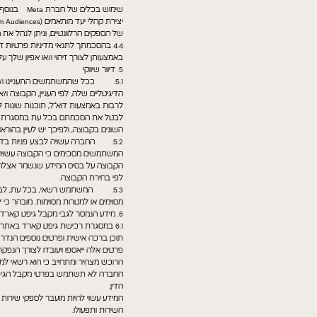
של הספקים הרלוונטיים, וניתן לנהל את
4.4 בהסכמתך לתנאי מדיניות פרטיות 
באמצעותן לצורך זיהוי ו/או אפיון שלך
5. דיוור שיווקי
5.1. ככל שהמשתמשים התעניינו ו/או
הדיגיטליים שלה, לפי העניין, הקבוצה ו
לבטל את הסכמתם בכל עת במסגרת הדיו
השונים בקבוצה, ולפיכך יש לעיין בהורא
5.2. החברה עשויה לבצע פניות בדיו
המשתמשים מסכימים כי הקבוצה עשויה ל
הקבוצה על בסיס המידע שנשמר אצלה כאמ
לפי בחירת הקבוצה.
5.3. המשתמש רשאי, בכל עת, לבקש
מסוימים או למטרות מסוימות. מובהר כי 
6. מידע הנמסר לגבי מקבל גיפט קארד
6.1 במסגרת רכישת גיפט קארד באתר,
תוכן ברכה אישית ופרטים נוספים הנדר
פרטים אלה ייאספו ויעובדו לצורך הנפקת
הרוכש מצהיר ומתחייב כי הוא רשאי למ
החברה לא תשתמש בפרטי מקבל הגיפט 
הדין.
המידע עשוי להיות מועבר לספקי שירות
השירות ותפעולו.