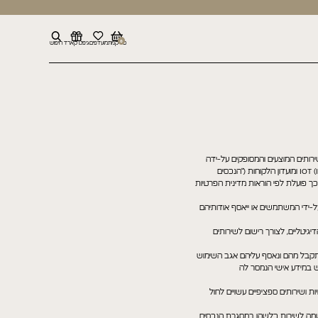
0
סל קניות
מועדפים
גיפט קארד
חיפוש
משתמשים בשירותים המוצעים והמסופקים על-ידה
("המשתמש/ים") במסגרת נכסיה הדיגיטליים לרבות באתר האינטרנט ובאפליקציות, מכשירים חכמים המכילים טכנולוגיית IOT (Internet Of Things) ומועדון הלקוחות ("הנכסים
 פועלת לפי הוראות מדינית הפרטיות
-ידי המשתמשים או ייאסף אודותיהם
גיטליים, לצורך רישום לשירותים
מתקבל מהם ונאסף עליהם אגב השימוש
ש במידע אישי הנמסר לה
 ושירותים ספציפיים עשויים לחול
הרשמה לשירות כלשהו במסגרת הנכסים