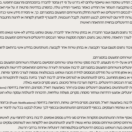
 המידע שימסרו ו/או שייאסף עליהם לא נדרש על פי דין ונמסר לחברה בהסכמתם ומרצונם החופשי, 
מים שהקבוצה תשמור את המידע כאמור במאגרי המידע שלה, כמפורט במדיניות פרטיות זו. על אף האמ
כסים הדיגיטליים ו/או ליהנות מחלק מהשירותים המוצעים במסגרתם. כך, אי מסירת מידע אישי כנדר
ת להירשם לשירותים, לבצע הזמנות, לקבל חשבוניות, להצטרף למועדון לקוחות או ליהנות מהטבות 
 הדיגיטליים ובחוויית ההתאמה האישית
עיבוד נתונים מטעם ועבור החברה, או במתן שירות אחר לחברה, עושים שימוש במידע לא-אישי (שאינו 
 לצורך התאמה, פיתוח, טיוב נתונים, הפקת מסקנות ושיפור הנכסים הדיגיטליים והשירותים המוצעים במ
בעיבוד נתונים מטעם ועבור הקבוצה, או במתן שירות אחר לקבוצה, משתמשים במידע אישי בהתאם להוראו
השירותים המוצעים במסגרתם;
דינו או על-ידי מי מטעמנו, לרבות ספקי שירותי ונותני שירותים המסייעים בהפעלת השירותים המוצעים ב
יטליים והשירותים המוצעים במסגרתם, לרבות אפשרות ליצירת שירותים המותאמים לדרישות ולציפיו
ון או אימון מחדש של מודלים מבוססים למידת מכונה ושימוש בטכנולוגיות נוספות לצורכי מחקר ופיתוח;
שי או באופן ממוחשב, ביחס למשתמשים או לגורמים אחרים, לרבות לצורך בחינת בקשה להתקשרות עם
ת הנכסים הדיגיטליים, בדיקות הערכה וניהול סיכונים, ביצוע סקרים וכיוצא באלה;
יטליים, אמצעי הזדהות ושחזור סיסמה, סקרים, פעולות שליחויות, תזכורות להשלמת עסקה שלא הושל
לצורך העברתם בכל אמצעי תקשורת
בוצה או שותפיה העסקיים, בכפוף להסכמתם המשתמשים ובכפוף לכך שיוכלו לבקש בכל עת להסיר 
תנו למומחים שלנו לעזור לכם
 אודות המשתמשים ממקורות אחרים סוגי מידע נוספים ואפיונים, לרבות ביחס לתחומי עניין, לאישיותם
Contact Us
תים קיימים ושירותים נוספים שהיא עשויה להציע למשתמשים ו/או ללקוחות ו/או לשותפים עסקיים ש
תמשים בעת השימוש בנכסים הדיגיטליים ובפלטפורמות דיגיטליות אחרות ברחבי הרשת;