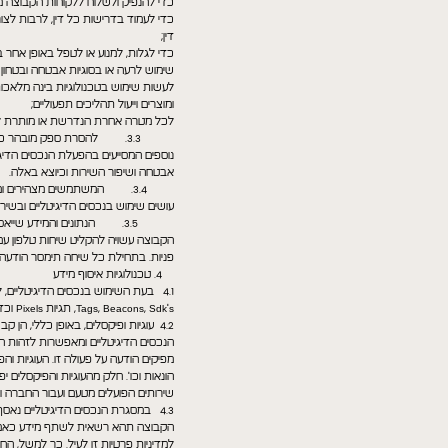
כדי להנפיק ולשלוח ללקוחות הקבוצה מסמכים דיגי
כדי לעמוד בדרישות כל דין, לרבות לצו
דין;
כדי לגלות, למנוע או לטפל באופן אחר 
שימוש לרעה או בסוגיות אבטחה ובטחון ו
ומוצרים וייעול תהליכים תפעוליים;
לכל מטרה אחרת הנדרשת או מותרת לפי ד
3.3. להסרת ספק מובהר כי או
נוספים המסייעים בהפעלת הנכסים הדיג
אבטחה ושיפור השירות וכיוצא באלה.
3.4. המשתמשים מצהירים ומאשר
עושים שימוש בנכסים הדיגיטליים ובשי
3.5. הנתונים והמידע שייא
הקבוצה עשויה להקליט שיחות טלפון עם 
פניות. בתחילת כל שיחה תימסר הודעה
4. טכנולוגיות איסוף מידע
4.1 בעת השימוש בנכסים הדיגיטליים,
Tags, Beacons, Sdk's, תגיות Pixels וכדומה, וכן Cookies ("עוגיות"), באמצעותן עשוי להיאסף ולהיצבר מידע אודות פעילות המשתמשים בנכסים הדיגיטליים או באתרים אחרים.
4.2 עוגיות ופיקסלים, באופן כללי, 
הנכסים הדיגיטליים ומאפשרות לזהות ה
מפיקים הודעה על פעולה זו. העוגיות ו
הונאות וכו'. חלק מהעוגיות והפיקסלים
שירותים הפועלים מטעם ועבור החברה ו
4.3 במסגרת הנכסים הדיגיטליים נא