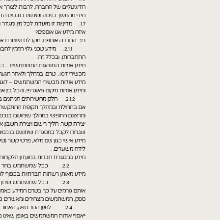
הדיגיטליים של החברה, לרבות לצורך איס
מידי מהמשך כניסה ושימוש בנכסים הדיג
1.7. מדיניות זו מיועדת לכל מין ומגדר ומנוסחת בלשון זכר מטעמי נוחות בלבד.
איזה מידע אנו אוספים?
2.1. החברה אוספת, מקבלת ושומרת את סוגי המידע הבאים ביחס למשתמשים בנכסים הדיגיטליים:
2.1.1. מידע טכני גלוי הזמי
התחברות), ובכלל זה:
מידע אודות התנהגות המשתמשים – כגון 
מכשירי IOT, טרם, במהלך ולאחר הגעה לנכסים הדיגיטליים.
ומידע אודות מיקום גיאוגרפי, והכל בין
2.1.2. חלק מהשירותים הניתנים
אם בתחילת ובמהלך תקופת ההתקשרות. 
ומרצונם החופשי במהלך שימושם בנכסי
יצירת קשר, הליך רישום ויצירת חשבון 
שבחרו לקבל במסגרת שימושם בנכסים הדיג
מידע אישי כגון שם מלא, פרטי קשר (טלפ
לידה משוערים. .
מידע במסגרת חברות במועדון הלקוחות כג
2.2. ככל שמשתמש בחר למסור
מידע מאותן רשתות חברתיות בכפוף לה
2.3. ככל שמשתמש שיתף עם 
אותם גורמים על כך בטרם המידע כאמו
ספק, המשתמשים מצהירים ומאשרים כי 
ייאסף אודות המשתמשים באופן שאינו מ