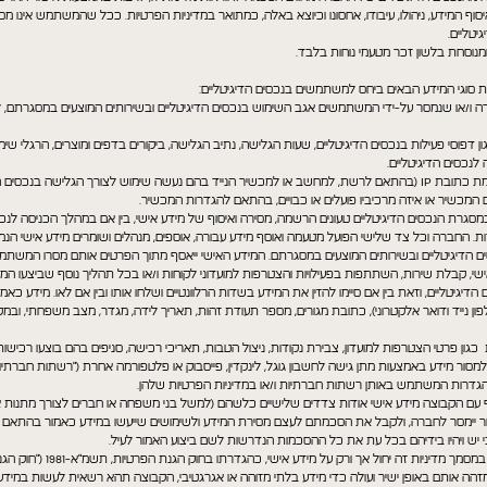
וף המידע, ניהולו, עיבודו, אחסונו וכיוצא באלה, כמתואר במדיניות הפרטיות. ככל שהמשתמש אינו מסכ
יטליים.
ן לחברה ו/או שנמסר על-ידי המשתמשים אגב השימוש בנכסים הדיגיטליים ובשירותים המוצעים במסגר
דפוסי פעילות בנכסים הדיגיטליים, שעות הגלישה, נתיב הגלישה, ביקורים בדפים ומוצרים, הרגלי שימו
מידע אודות מכשירי המשתמשים – דוגמת כתובת IP (בהתאם לרשת, למחשב או למכשיר הנייד בהם נעשה שימוש לצורך הגלי
 אם המכשיר או איזה מרכיביו פועלים או כבויים, בהתאם להגדרות המכשיר.
 במסגרת הנכסים הדיגיטליים טעונים הרשמה, מסירה ואיסוף של מידע אישי, בין אם במהלך הכניסה לנכסי
החברה וכל צד שלישי הפועל מטעמה ואוסף מידע עבורה, אוספים, מנהלים ושומרים מידע אישי הנמ
ם הדיגיטליים ובשירותים המוצעים במסגרתם. המידע האישי ייאסף מתוך הפרטים אותם מסרו המשתמ
אישי, קבלת שירות, השתתפות בפעילויות והצטרפות למועדוני לקוחות ו/או בכל תהליך נוסף שביצעו 
יטליים, וזאת בין אם סיימו להזין את המידע בשדות הרלוונטיים ושלחו אותו ובין אם לאו. מידע כאמור
ון נייד ודואר אלקטרוני), כתובת מגורים, מספר תעודת זהות, תאריך לידה, מגדר, מצב משפחתי, ובמקר
ון פרטי הצטרפות למועדון, צבירת נקודות, ניצול הטבות, תאריכי רכישה, סניפים בהם בוצעו רכישות,
 מידע באמצעות מתן גישה לחשבון גוגל, לינקדין, פייסבוק או פלטפורמה אחרת ("רשתות חברתיות
גדרות המשתמש באותן רשתות חברתיות ו/או במדיניות הפרטיות שלהן.
הקבוצה מידע אישי אודות צדדים שלישיים כלשהם (למשל בני משפחה או חברים לצורך מתנות א
ר יימסר לחברה, ולקבל את הסכמתם לעצם מסירת המידע ולשימושים שייעשו במידע כאמור בהתאם לה
יש ויהיו בידיהם בכל עת את כל ההסכמות הנדרשות לשם ביצוע האמור לעיל.
2.4. למען הסר ספק, האמור במסמך 
זהה אותם באופן ישיר ועולה כדי מידע בלתי מזוהה או אגרגטיבי, הקבוצה תהא רשאית לעשות במיד