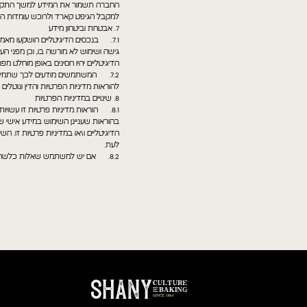
החברה תשמור את המידע למשך התקופה ה
למקבל הגיפט קארד ולרוכש עומדות הזכוי
7. אבטחת וביטחון מידע
7.1. בנכסים הדיגיטליים הושקעו מא
גישה ושימוש לא מורשה בו, וכן מפני ה
הדיגיטליים יהיו חסינים באופן מוחלט 
7.2. המשתמשים מודעים לכך שתמיד 
להוראות מדיניות הפרטיות והדין ונוטל
8. שינויים במדיניות הפרטיות
8.1. הוראות מדיניות פרטיות זו עשויו
בהוראות שעניינן השימוש במידע אישי
הדיגיטליים ו\או במדיניות פרטיות זו. ה
לעת.
8.2. אם יש למשתמש שאלות כלשהן בנוגע למדיניות הפרטיות, יש ביכולתו לפנות לחברה באמצעות משלוח הודעת דואר אלקטרוני לכתובת: