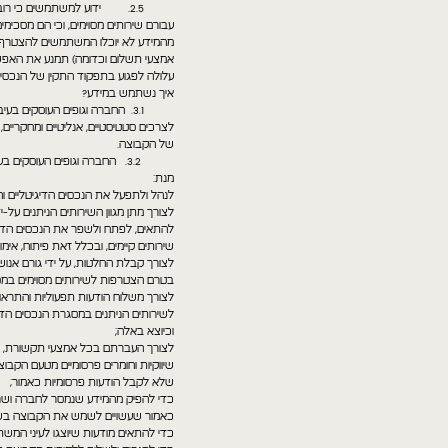
2.5. ידוע למשתמשים כי רוב
עבורם שירותים מסוימים, וכי הם מסכי
מהמידע לא יוכלו המשתמשים להצטרף לנ
אמצעי תשלום וכדומה) תמנע את האפשרו
עלולה לפגוע בתפקוד התקין של הנכסים
איך נשתמש במידע?
3.1. החברה וגופים העוסקים ב
לצרכים סטטיסטיים, אנליטיים ומחקריים,
של הקבוצה.
3.2. החברה וגופים העוסקים 
מנת:
לנהל ולתפעל את הנכסים הדיגיטליים ו
לצורך מתן מגוון השירותים הניתנים על-י
להתאים, לפתח ולשפר את הנכסים הדיג
שירותים קיימים, ובכלל זאת פיתוח, אימ
לצורך קבלת החלטות, על ידי גורם אנו
בטרם הצטרפות לשירותים מסוימים במסגר
לשירותים הניתנים במסגרת הנכסים הדיג
וכיוצא באלה;
שיווקיות וחומרים פרסומיים מטעם הק
שלא לקבל הודעות פרסומיות כאמור;
כדי להפיק מהמידע שנמסר לחברה ושנאסף
כאמור שעשויים לשמש את הקבוצה בשירו
כדי להתאים מודעות שיוצגו לעיני המש