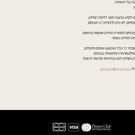
 על זכויותיה.
.
 לסייע בהגנה מפני דליפת המידע,
מים, לא ניתן להתחייב כי הנכסים
סכימים למסירת המידע ואיסופו בהתאם
ות המידע כאמור.
בהר כי ככל שיבוצעו שינויים מהותיים,
 הפלטפורמה המתאימה בנכסים
ן מומלץ לעיין במדיניות פרטיות זו מעת
.
Zivshany@gmail.com