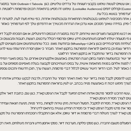
שימוש בכלים של חברת Meta בנוסף, אנו עשויי
יצירת קהלי יעד מותאמים (Custom Audiences) וקהלים דומים (Lookalike Audiences). שימוש זה מסייע בהת
 העדפותיך בנושא בכל עת.
זו, אתה מסכים/ה לשימוש בטכנולוגיות המתוארות ובטכנולוגיות אחרות, כפי שיהיו מעת לעת, למטרות 
 על-פיהן. במידה שאינך מסכים, אנא עדכן את הגדרות מכשירך או הדפדפן שלך לפי העדפותייך כאמור ל
 רכשו מהקבוצה מוצרים ו/או שירותים, לרבות במסגרת הנכסים הדיגיטליים, או אם הסכימו לקבל דיו
/או מי מטעמה ישלחו לאותם משתמשים מידע שיווקי ופרסומי הכולל עדכונים, הצעות, הטבות ומבצעים וכי
לרבות באמצעות דוא"ל, תוכנות שונות לשליחת מסרים מידיים (כגון צ'אט ו-WhatsApp) ובהוד
ור עצמו וכן בהתאם להוראות המפורטות בתקנון האתר. מובהר כי אופן הסרת ההרשמה עשוי להשתנ
ות המפורטות בדיוור שהתקבל או בתקנון האתר הרלוונטי.
ור ישיר (כמשמעות המונח בחוק הגנת הפרטיות) באמצעים אלקטרוניים ואחרים, על בסיס מאגרי המידע
פנות אליהם בפניות מותאמות אישית, על בסיס השתייכותם לקבוצה בעלת מאפיינים מסוימים ועל בסיס
ור לעיל. תכני הדיוור הישיר עשויים לכלול דברי פרסומת, הצעות ערך, תוכן חדשותי ותכנים נוספ
 להפסיק לקבל פניות בדיוור ישיר מאת האתר הסחר של החברה, ולרבות לבקש שמידע אודותיו לא
לצורך מימוש זכות זו באמצעות פנייה בכתב, יש לעיין בהוראות המפורטות בתקנון האתר.
 עשוי הרוכש למסור פרטים אודות האדם המיועד לקבל את הגיפט קארד, כגון שם, כתובת דואר אלקטר
שים לצורך מסירת הגיפט קארד.
 הגיפט קארד, מסירתו למקבל, תפעול השירות, מתן שירות לקוחות, בירור פניות, מניעת הונאות ועמידה
סור את פרטי מקבל הגיפט קארד וכי מסירת המידע נעשית בהתאם לדין החל.
קארד לצורך משלוח דברי פרסומת או דיוור שיווקי, אלא אם התקבלה הסכמתו המפורשת של מקב
 הפועלים מטעם החברה, כגון ספקי סליקה, מערכות דיוור, ספקי אחסון מידע וחברות משלוחים, וזאת