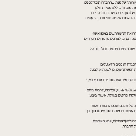
בין היתר על מנת שהחברה תוכל לספק
ור, מובהר כי ללא מסירת חלק
ש (כגון פרטי קשר, כתובת, פרטי
מותאמות אישית; חסימת קבצי עוגיות
מזהה את המשתמשים באופן אישי)
סגרתם וכן לצרכים פרסומיים ומסחריים
ת מדיניות פרטיות זו, ולרבות על
מסגרת הנכסים הדיגיטליים;
ת המשתמשים וכן לשנות או לבטל
 הקבוצה ו/או שותפיה העסקיים ואף
לצורך משלוח הודעות תפעוליות והתראות למשתמשים באמצעים דיגיטליים שונים ובין היתר באמצעות דוא"ל, מסרונים, התראות בדחיפה (Push Notifications) וכדומה, לרבות ביחס
מה ופריטים בעגלה, אישורי ביצוע
, לרבות באמצעות דוא"ל, מסרונים, מסרים מידיים, שיחות, התראות בדחיפה (Push Notifications) וכדומה, של תכנים שונים לרבות הצעות
את עצמם מרשימת התפוצה ובתוך כך
 ולהעדפותיהם, ונתונים נוספים
ל החברה.