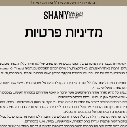
משלוחים חינם מעל 299 שח (למעט מגשי אירוח)
מדיניות פרטיות
1.1. שני פסטרי אירועים ומסיבות ( ח.פ 514579341) מכבדת את פרטיותם של המשתמשים ואת פרטיותם של לקוחותיה וכלל ה
בה בשמירה על פרטיות המשתמשים, ומחויבת להגן על המידע האישי שהם משתפים עם החברה, ולשם כך
שיה ומחויבת לשמור על כללי הגנת הפרטיות המקובלים בישראל. שימוש במידע אישי אשר יימסר על
רטיות זו או על-פי כל דין.
זו, משמעו כל מידע מזהה אודות המשתמשים אשר יימסר או ייאסף אודותיהם במסגרת השימוש בנכסים הדי
אשר ייאסף על אופן השימוש שלהם בנכסים הדיגיטליים.
ם את הזכות המלאה להכיר את המדיניות ואת הנהלים של הקבוצה בנוגע לאיסוף ושימוש במידע ה
רטיות הינה, בין היתר, להסביר את נוהלי החברה ביחס לפרטיות המשתמשים וכיצד החברה עושה שימו
הביקורים והשימושים שלהם בנכסים הדיגיטליים.
 שמדיניות פרטיות זו חלה על כלל נכסיה הדיגיטליים של החברה, לפי העניין, אך במקרים של פעילויות
צידם מדיניות פרטנית ייעודית ביחס למסירה, איסוף ושימוש במידע אישי במסגרתם.
זה מהנכסים הדיגיטליים של החברה מהווים הסכמה להוראות מדיניות זו, לרבות באמצעות אישור ה