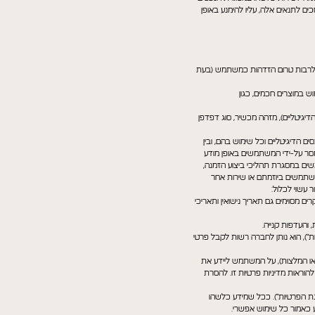
ים לתנאים אלה, עליו להימנע באופן
תם, לרבות טרום הזדהות כמשתמש (בעת
ש במוצרים חכמים, כגון
שה בנכסים הדיגיטליים), מזהה מכשיר, סוג דפדפן
ם הדיגיטליים וכל שימוש בהם, ובין
סר על-ידי המשתמשים באופן מודע
שים במסגרת תהליכי ביצוע הזמנה,
המשתמשים ביוזמתם או שירות אחר
 עשוי לכלול:
ים מסוימים גם תאריך נישואין ותאריכי
 והעדפות קנייה.
"), הוא נותן לחברה רשות לקבל פרטי
ו המלצות), על המשתמש ליידע את
וראות מדיניות פרטיות זו. להסרת
מדיניות זה יחול אך ורק על מידע אישי, כהגדרתו בחוק הגנת הפרטיות, תשמ"א-1981 ("חוק הגנת הפרטיות"). ככל שמידע כלשהו
ע כאמור כל שימוש אפשרי.