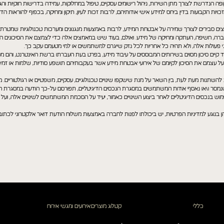
נדרשת לצורך מתן השירות, ניהול רישומים עסקיים, טיפול במחלוקות, עמידה בדרישות חוקיות והגנה
ות הקבועות בדין ביחס למידע אישי אודותיהם, לרבות זכות לעיון, תיקון ומחיקה, בכפוף להוראות הדין
מצים סבירים לצורך שמירה על אבטחת המידע, לרבות באמצעות מנגנונים ומערכות טכנולוגיות שמטרתם
עברה, חשיפה, העתקה ומחיקה של מידע. ואולם, בעוד שיש במאמצים אלה כדי לצמצם את הסיכונים הקיי
מפני פעולות אלה, ולא תהיה כל אחריות לכל נזק שייגרם למשתמשים או למי מטעמם עקב כך.
קיים סיכון מסוים בשירותים המבוססים על עיבוד מידע, בפרט בעת העברתו ברשת האינטרנט, והם מ
ים על עצמם את הסיכון לקיומם של אירועי אבטחת מידע אשר בעקבותיהם תושפע סודיות, שלמות או זמינ
ת להשתנות מעת לעת, בין השאר על מנת שישקפו שינויים טכנולוגיים, עסקיים, משפטיים או רגולטוריים. מו
 שנמסר ו\או נאסף אודות המשתמשים במסגרת הנכסים הדיגיטליים, תפורסם על-כך הודעה במסגרת
שימוש בנכסים הדיגיטליים לאחר ביצוע השינויים כאמור, יעיד על הסכמת המשתמשים לשינויים אלה, ועל כ
כללי
קטלוג מוצרים
אירועים ומגשי אירוח