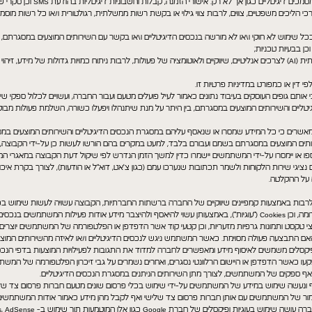
טליים כגון אך לא רק: אישורי הזמנה, קבלות וחשבוניות דיגיטליות בהודעת SMS וכן סקרי שביעות רצון.
יש לך שאלה, הערה או בקשה מיוחדת? נשמח לעזור! פשוט מלא/י את
רכי הליכים משפטיים, צווים, לרבות צווי גילוי או בקשת רשות ממשלתית, רגולטורית ו/או כל רשות מ
הטופס ונחזור אליך בהקדם.
בכל שימוש לא חוקי ו\או לא מורשה בנכסים הדיגיטליים ו\או בקשר עם השירותים המוצעים במסגרתם,
כן בבעיות טכניות;
לעשות שימוש בטכנולוגיות בינה מלאכותית (AI) לצרכים אנליטיים, שיווקיים ולאוטומציה של פעולות, לרבות ניתוח כמויות גדולות ש
ין או כמפורט במדיניות פרטיות זו.
תם גופים העוסקים בעיבוד נתונים כאמור לעיל פועלים מטעם ועבור החברה, ועשויים לכלול ספקי שירות
יטליים והשירותים המוצעים במסגרתם, בין היתר על מנת שיתנהלו ויפעלו כשורה, השלמת פעולות מב
קראתי ואני מאשר/ת את
מדיניות הפרטיות.
ים כי כל המידע שמסרו או שנאסף עליהם במסגרת הנכסים הדיגיטליים והשירותים המוצעים במסגרתם 
קראתי ואני מאשר/ת את
מדיניות הפרטיות.
רותים המוצעים במסגרתם בשמם ועבורם בלבד, למעט במקרים בהם הורשו לעשות כן על-ידי הקבוצה,
שלחו הודעה
ספו או יימסרו על-ידי המשתמשים יישמרו כדין למשך הזמן הנדרש לפי שיקול דעת הקבוצה במאגרי ה
שלח
נציגי שירות הלקוחות ולשמר תכתובות שנערכו עמם (כגון צ'אט, דוא"ל או הודעות), לצורך בקרת איכו
 על ההקלטה.
 לרבות באמצעות קמפיינים שיווקיים של החברה ברשתות החברתיות, הקבוצה עשויה לעשות שימוש בכלי
הן קבצי טקסט ותמונות גרפיות מזעריות, וכן קטעי קוד אשר הדפדפן או הפלטפורמה של המשתמשים יוצרים 
אם התבצעה פעולה מסוימת. כאשר המשתמש ניגש לנכסים הדיגיטליים ו/או לאיזה מהשירותים המוצע
הפיקסלים משמשים לאיסוף מידע ומאפשרים לחברה למדוד את התגובות לפעילויות המוצעות בדפי הנכסי
 יפקעו כאשר הדפדפן או היישום הרלוונטי נסגרים, ואחרים נשמרים על גבי זיכרון הפלטפורמה של המש
אף ספקים של המשתמשים, לצורך מתן השירותים הניתנים במסגרת הנכסים הדיגיטליים.
סף ונעשה שימוש במידע של המשתמשים על-ידי שימוש בכלי פרסום שונים מטעם חברות פרסום צד שליש