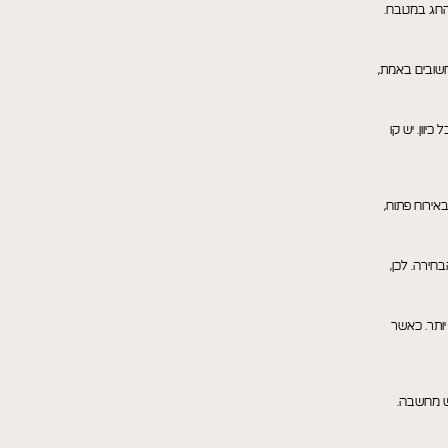
 החג במטבח.
חשובים באמת,
יוון. יש קו
אירוח פתוח,
חירה. לכן,
יותר. כאשר
יש מחשבה.