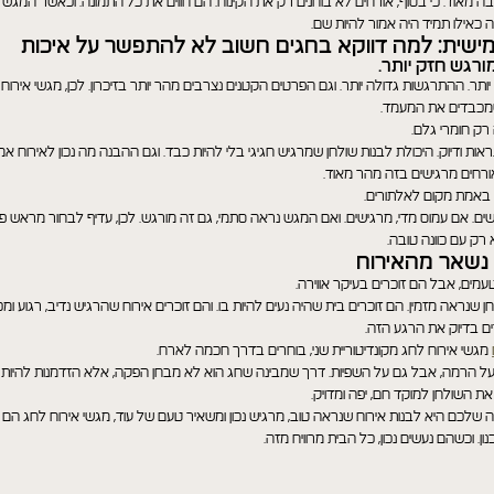
בה מאוד. כי בסוף, אורחים לא בוחנים רק את הקינוח. הם חווים את כל התמונה. וכאשר המגש 
יש לך שאלה, הערה או בקשה מיוחדת? נשמח לעזור! פשוט מלא/י את
 כאילו תמיד היה אמור להיות שם.
הטופס ונחזור אליך בהקדם.
שית: למה דווקא בחגים חשוב לא להתפשר על איכות
ורגש חזק יותר.
יותר. ההתרגשות גדולה יותר. וגם הפרטים הקטנים נצרבים מהר יותר בזיכרון. לכן, מגשי אירוח
מכבדים את המעמד.
 רק חומרי גלם.
ראות ודיוק. היכולת לבנות שולחן שמרגיש חגיגי בלי להיות כבד. וגם ההבנה מה נכון לאירוח אמ
אורחים מרגישים בזה מהר מאוד.
קראתי ואני מאשר/ת את
מדיניות הפרטיות.
ן באמת מקום לאלתורים.
קראתי ואני מאשר/ת את
מדיניות הפרטיות.
ים. אם עמוס מדי, מרגישים. ואם המגש נראה סתמי, גם זה מורגש. לכן, עדיף לבחור מראש פ
שלחו הודעה
רק עם כוונה טובה.
שלח
נשאר מהאירוח
עמים, אבל הם זוכרים בעיקר אווירה.
ן שנראה מזמין. הם זוכרים בית שהיה נעים להיות בו. והם זוכרים אירוח שהרגיש נדיב, רגוע ומ
ים בדיוק את הרגע הזה.
מגשי אירוח לחג מקונדיטוריית שני, בוחרים בדרך חכמה לארח.
 הרמה, אבל גם על השפיות. דרך שמבינה שחג הוא לא מבחן הפקה, אלא הזדמנות להיות י
ת השולחן למוקד חם, יפה ומדויק.
 שלכם היא לבנות אירוח שנראה טוב, מרגיש נכון ומשאיר טעם של עוד, מגשי אירוח לחג הם 
. וכשהם נעשים נכון, כל הבית מרוויח מזה.