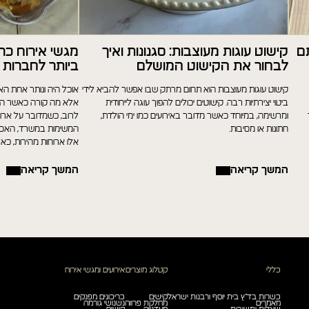
ם
קישוט עוגות מעוצבות: סגנונות ואיך
מגשי אירוח כר
לבחור את הקישוט המושלם
ביותר לחברות
קישוט עוגות מעוצבות הוא תחום מרתק שבו אפשר להביא לידי
אוכל היה ונותר אחת הא
ביטוי יצירתיות רבה. קישוטים יכולים להפוך עוגה לייחודית
אלא מה קורה כאשר הוא
ומרשימה, במיוחד כאשר מדובר באירועים כמו ימי הולדת,
לרוב, כשמדובר על ארוחו
חתונות או מסיבות.
המשימות במשרד, האסו
אלו ארוחות מהירות, כאלו
המשך קריאה
המשך קריאה
כללי
קטלוג מוצרים
אירועים ומגשי אירוח
כשרות בד”ץ בית יוסף ורבנות ישראל
קישים
כריכונים מפנקים
מאמרים
מחלקת פרווה
נשנושי גורמה