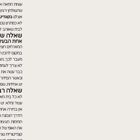
עוגיות חמאה או
שהשולחן ירגיש 
אצלנו
בקונדיטו
לא כפתרון טכנ
לבית שאוהב ל
שאלה שלי
אחת הבעיות
המארחים רוצים 
במקום להכין ה
מעבר לכך, מגש
לא צריך לעמוד 
כבר עשה את עב
וכאשר הסידור 
יש אחידות, שפה
שאלה רבי
לא כל בית מא
עשיר ומלא. יש 
אין בחירה אחת
הדרך הנכונה ה
חמימות. חגיגיו
את האופי של ה
קונדיטוריית ש