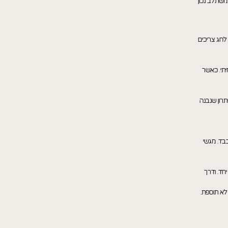
משתלב נכון
 לחג צריכים
יתי. כאשר
תרון שנבנה
כבד. מגשי
חד. ודרך
לא תוספת.