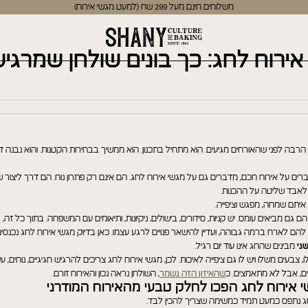
משלוחים חינם מעל 299 שח (למעט מגשי אירוח)
אירוח לחג: כך בונים שולחן שמרגיש 
הרבה לפני שהאורחים מגיעים. הוא מתחיל בתכנון. הוא ממשיך בבחירות הקטנות. והוא נבנה 
ים על אירוח חכם, מדברים גם על מגשי אירוח לחג. הם אינם רק פתרון נוח. הם דרך ליצור שו
י לאבד שליטה על ההכנות.
איתם שמחה, מפגש וציפייה.
 גם מביאים עומס. יש קניות, סידורים, בישולים, ניקיונות, ותיאומים עם המשפחה. בתוך כל זה
הם לארח ברמה גבוהה, ועדיין להישאר פנויים לרגע עצמו. כאן בדיוק מגשי אירוח לחג נכנסי
ני
מבינים שהחג אינו עוד יום רגיל.
 צבעים משלו ויש לו גם ציפייה לאיכות. לכן, מגשי אירוח לחג צריכים להרגיש חגיגיים, נוחים, ע
ם, אבל לא מתאמצים. כ
שהאיזון הזה נשמר
, השולחן נראה נכון והאירוח זורם.
 אירוח לחג הפכו לחלק טבעי מהאירוח המודרני
ג נתפס כמעט תמיד כמשימה שצריך להכין לבד.