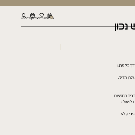
0
סל קניות
מועדפים
גיפט קארד
חיפוש
נכון
דרך כל פרט
לחן מדויק,
, רבים מחפשים
ם לפעולה.
שירים, לא