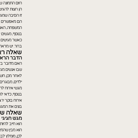
היום התמונה ש
הן רוצות להגי
זו הסיבה שמגש
הם מאפשרים לת
המשפחה, האורח
בנוסף, מגשים א
כאשר מגישים ק
ברור. יש מראה
שאלה ראש
הדבר הראשו
האם מדובר באר
שבו אנשים מגיע
לאחר מכן, חשו
ילדים, מבוגרים
מגשי אירוח לחג
בנוסף, כדאי ל
אירוח בוקר ירג
בונים את המגש 
שאלה שני
מגש חגיגי ל
הוא חייב להיות
הוא מבין שהמא
לכן, מומלץ לב