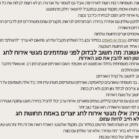
ונה. משפחות רבות רוצות לארח יפה, אבל גם לשמור על אנרגיה. הן לא רוצות לבלות את כל
ש משהו איכותי, מוקפד וטעים, ובמקביל להישאר חלק מהמפגש.
י אירוח לחג הפכו לבחירה כל כך נכונה.
כנן שולחן עם אמירה ברורה. הם תורמים לנראות, מקצרים עומס ומשחררים זמן לדברים ה
ים והאווירה.
יכותיים יוצרים תחושת שלמות.
ינוחים,
עוגיות או מאפים
בסידור נכון, כל השולחן מקבל שדרוג. פתאום לא צריך "להשלים" מכל כ
 אחיד. ויש תחושת השקעה.
ונה: מה חשוב לבדוק לפני שמזמינים מגשי אירוח לחג
ן הוא להבין את סוג האירוח.
וחה משפחתית גדולה או מפגש חג אינטימי. האם האורחים יושבים זמן רב. או שאולי מדובר ב
ים והולכים.
ב לחשוב על קהל האורחים.
, בני משפחה שאוהבים קלאסיקה, ואורחים שמעדיפים משהו עדין יותר, כל אלה משפיעים על הב
 צריכים לכלול גיוון חכם, ולא רק כמות.
חשוב על שעת האירוח.
יש נכון עם פריטים קלילים, נעימים ומוארים. אירוח ערב יכול להכיל בחירה מעט עמוקה ועשירה 
לפי השעה והאווירה, הוא עובד טוב יותר.
יה: אילו מגשי אירוח לחג יוצרים באמת תחושת חג
א חייב להיות עמוס.
 מדויק. יש משהו מאוד מרשים בסידור נקי, מוקפד ואלגנטי. האורח רואה את זה מיד ומרגיש ש
רח לא בחר "מה שהיה", אלא יצר שולחן עם כוונה.
חור שילוב של כמה שכבות.