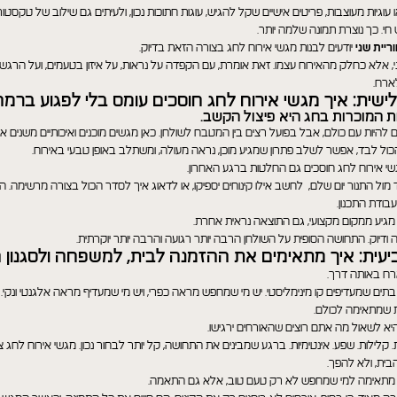
 עוגיות מעוצבות, פריטים אישיים שקל להגיש, עוגות חתוכות נכון, ולעיתים גם שילוב של טקסטורו
חי. כך נוצרת תמונה שלמה יותר.
ריית שני
יודעים לבנות מגשי אירוח לחג בצורה הזאת בדיוק.
י, אלא כחלק מהאירוח עצמו. זאת אומרת, עם הקפדה על נראות, על איזון בטעמים, ועל הר
ארח.
שית: איך מגשי אירוח לחג חוסכים עומס בלי לפגוע ברמה
 המוכרות בחג היא פיצול הקשב.
להיות עם כולם, אבל בפועל רצים בין המטבח לשולחן. כאן מגשים מוכנים ואיכותיים משנים א
כול לבד, אפשר לשלב פתרון שמגיע מוכן, נראה מעולה, ומשתלב באופן טבעי באירוח.
י אירוח לחג חוסכים גם החלטות ברגע האחרון.
מול התנור יום שלם, לחשב אילו קינוחים יספיקו, או לדאוג איך לסדר הכול בצורה מרשימה. ה
ודת התכנון.
מגיע ממקום מקצועי, גם התוצאה נראית אחרת.
 ודיוק. התחושה הסופית על השולחן הרבה יותר רגועה והרבה יותר יוקרתית.
עית: איך מתאימים את ההזמנה לבית, למשפחה ולסגנון ה
רח באותה דרך.
בתים שמעדיפים קו מינימליסטי. יש מי שמחפש מראה כפרי, ויש מי שמעדיף מראה אלגנטי ונקי. ל
 שמתאימה לכולם.
תנו למומחים שלנו לעזור לכם
יא לשאול מה אתם רוצים שהאורחים ירגישו.
ת. קלילות. שפע. אינטימיות. ברגע שמבינים את התחושה, קל יותר לבחור נכון. מגשי אירוח לחג
Contact Us
בית, ולא להפך.
ני מתאימה למי שמחפש לא רק טעם טוב, אלא גם התאמה.