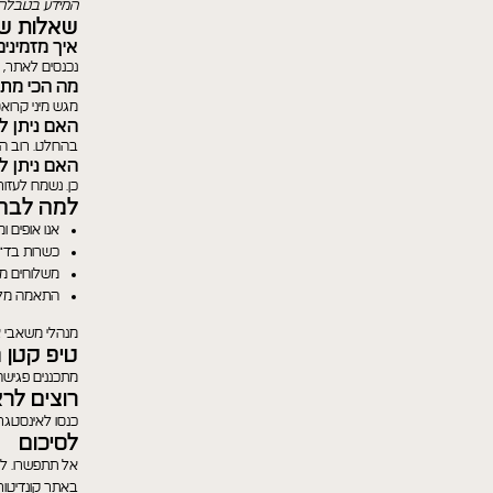
המידע בטבלה נת
שאלות שש
איך מזמינים
נכנסים לאתר, 
מה הכי מתא
מגש מיני קרואסו
האם ניתן ל
בהחלט. רוב ההז
האם ניתן 
כן. נשמח לעזו
למה לבחו
אנו אופים ו
כשרות בד"צ
משלוחים מה
התאמה מלאה 
מנהלי משאבי אנ
טיפ קטן מ
מתכננים פגישה 
רוצים לר
כנסו לאינסטגרם
לסיכום
אל תתפשרו. לא 
באתר קונדיטורי