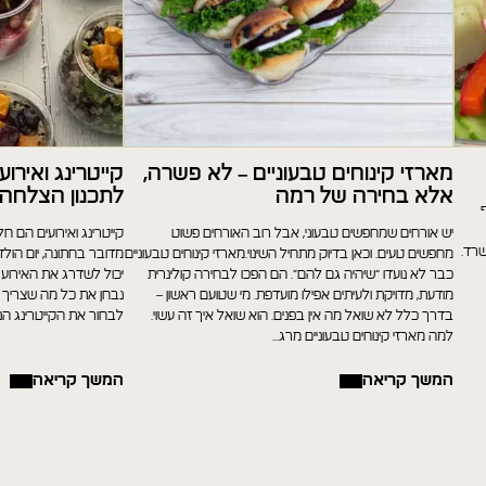
מארזי קינוחים טבעוניים – לא פשרה,
קייטרינג ואירו
אלא בחירה של רמה
לתכנון הצלחה
יש אורחים שמחפשים טבעוני, אבל רוב האורחים פשוט
קייטרינג ואירועים הם ח
שרד.
מחפשים טעים. וכאן בדיוק מתחיל השינוי.מארזי קינוחים טבעוניים
מדובר בחתונה, יום הולדת
כבר לא נועדו “שיהיה גם להם”. הם הפכו לבחירה קולינרית
יכול לשדרג את האירוע 
מודעת, מדויקת ולעיתים אפילו מועדפת. מי שטועם ראשון –
נבחן את כל מה שצריך לד
בדרך כלל לא שואל מה אין בפנים. הוא שואל איך זה עשוי.
לבחור את הקייטרינג הנכ
למה מארזי קינוחים טבעוניים מרג...
המשך קריאה
המשך קריאה