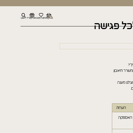
0
סל קניות
מועדפים
גיפט קארד
חיפוש
לכל פגישה
ך?
עורר תיאבון.
צלנו מענה
.
הערות
ם האספקה