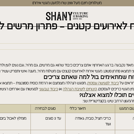
משלוחים חינם מעל 299 שח (למעט מגשי אירוח)
 לאירועים קטנים – פתרון מרשים 
אוד נקבעה ברגע האחרון? אתם צריכים כיבוד שהוא גם מרשים, גם מהיר, וגם נעים לעין ולחי
ני תמצאו פתרון פשוט: מגשי אירוח לאירועים קטנים עם משלוח מהיר, מענה אישי ותפריט עשיר ומ
וח שמתאימים בול למה שאתם צריכים
חראים על
כיבוד לפגישה עסקית
, מפגש הנהלה מצומצם או הרמת כוסית ספונטנית – תמצאו א
זמין מגשי כריכים לעסקים,
קינוחים לישיבת הנהלה
או
כיבוד טבעוני
לפגישות עם אורחים רגישים
ם תוכלו למצוא אצלנו?
גוון הרחב שיש בקונדיטוריית שני:
ם המגש
תיאור כללי
סוגים לבחירה
כריכי חציל, סביח, גאודה
עד 3 סוגים
מומלץ לאכול ביו
ועוד