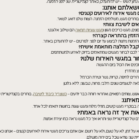
ון לשינוי – יש להתעדכן באתר קונדיטוריית שני לפני הזמנה.
אלתם אותנו:
 מגשי אירוח לאירועים קטנים?
בוחרים מגש, משלימים הזמנה. הצוות שלנו דואג לשאר.
ים לישיבת צוות?
נים, מגש כריכים מגוון ו
מגש עוגיות חמאה
הם שילוב אלגנטי.
הזמין בהתראה קצרה?
מנות ניתנות לביצוע עד יום לפני. לפרטים – יש להתעדכן באתר.
לקבל המלצה מותאמת אישית?
ר לכם לבחור מגשים שמתאימים בדיוק לאירוע ולמשתתפים.
ר במגשי האירוח שלנו?
תנו למומחים שלנו לעזור לכם
מכינים את הכול ביום ההגשה
Contact Us
 מהדרין
ירים לחיפה, קריות, נשר וטירת הכרמל
לטעמים שונים: חלבי, פרווה, טבעוני, ללא גלוטן
יש לך שאלה, הערה או בקשה מיוחדת? נשמח לעזור! פשוט מלא/י את
הטופס ונחזור אליך בהקדם.
וש, צוותים רפואיים, ואחראי רווחה כבר יודעים –
כשצריך כיבוד לישיבה
, בוחרים בקונדיטוריית ש
איתנו:
בבוקר? מגש קישים, מוזלי מלוח ומגש עוגות בחושות יתאימו לכל אחד.
אות איך זה נראה באמת?
 של קונדיטוריית שני ותראו איך כל מגש נראה כמו יצירת אמנות.
על זמן, לא על טעם, ולא על רושם. אם אתם צריכים מגשי אירוח לאירועים קטנים – אנחנו כאן.
קראתי ואני מאשר/ת את
מדיניות הפרטיות.
ית שני. נוודא שכל ביס יהיה מושלם.