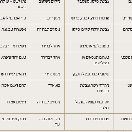
ים
גבינות, סלמון, קשקבל
מילויים משתנים
נתון לשינוי – יש לה
באתר
שמרים
פרוסות קרנץ, גבינה, בריוש
מגוון רחב
טרי ואסתטי להגש
 מלחם
גבינות, ירקות קלויים, סלמון
2 סוגים לבחירה
אפשרות טבעונית
סגנון בלקני או סלמון
אחד לבחירה
משלוח אזורי בלב
 פיקנטי
טעמים תוניסאים או
אחד לבחירה
טעם ייחודי ומפתיע
סיציליאניים
שילובי גבינות ובצל מוקפץ
מגש 18 יח'
מתאים לאירוח ער
וני
ממרחי ירקות וגבינות
סוג אחד
לחם דגנים איכותי
טבעוניות
תערובות קינואה, בורגול
2 סוגים לבחירה
מינימום 20 יח'
וסלק
בחושות
פרוסות מסודרות
וניל, חלווה, פרג
מתוק, נעים ומזמין
ועוד