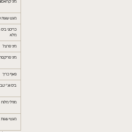
מיני קרואסונ
מגש עוגות 
כריכוני ביס
מלא
מיני פרצל
מיני פריקסה
פאף כריך
ביס ווג׳י טבע
מוזלי מלוח
מגשי עוגות 