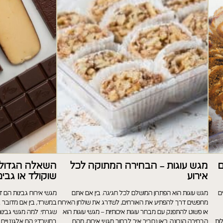
ם
מגש עוגות – הבחירה המתוקה לכל
השאלה הגדולה
אירוע
שוקולד או גבינ
ם
מגש עוגות הוא הפתרון המושלם לכל חגיגה. בין אם אתם
מגשי אירוח גבינות הם ד
מחפשים דרך להפתיע את האורחים, לשדרג את שולחן האירוח
במשרד, בין אם מדובר בפ
או פשוט להתפנק עם מבחר עוגות איכותיות – מגשי עוגות הוא
שגרתי. למה מגשי גבינ
ות
הבחירה הנכונה. כאן נסביר איך לבחור מגשי אירוח, מהם
במשרד? הם אלגנטיים – מ