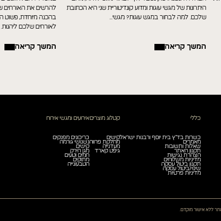
היתרונות של מגשי עוגות ומדוע קונדיטוריית שני היא הכתובת
להרשים את האורחים של
שלכם. למה לבחור במגש עוגות? מגשי...
בהכנה מיוחדת, פשוט הנ
לאורחים שלכם ליהנות. ה
המשך קריאה
המשך קריאה
כללי
קטלוג מוצרים
אירועים ומגשי אירוח
כשרות בד”ץ בית יוסף ורבנות ישראל
קישים
כריכונים מפנקים
מאמרים
מחלקת פרווה
נשנושי גורמה
שאלות ותשובות
מעדנייה
קישים
תקנון האתר
גיפט קארד
מגן הירק
הצהרת נגישות
חמים וטעים
מדיניות משלוחים
מתוקים
תקנון ביטול עסקה
הטבעונייה
שינוי/ביטול עסקה
מדיניות פרטיות
אתר ללא אישור מוקדם.