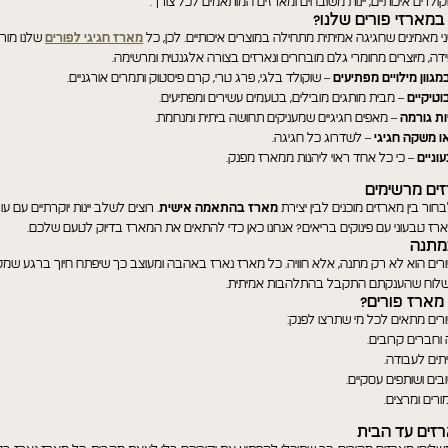
ולדים איכותיים, יינות משובחים ומארזים המותאמים לכל צורך.
מארזי פורים שלנו?
ני מאמינים שחגיגה אמיתית מתחילה במוצרים איכותיים. לכן, כל
מארז חגיגי לפורים
שלנו מור
ה, מיוצרים מחומרי גלם מובחרים ונארזים בצורה אלגנטית ומרשימה.
מגוון מילויים מפתיעים
– שוקולד בלגי, פרג טרי, קרם פיסטוק ותמרים אורגניים.
וטיקיים
– מבית מותגים מובילים, בטעמים עשירים ומפתיעים.
ות גורמה
– מאפים חגיגיים שמעניקים תחושה ביתית ומנחמת.
או משקה חגיגי
– לשדרוג כל חגיגה.
וניים
– כי כל אחד ראוי ליהנות ממארז מפנק.
זים מרשימים
ור בין מארזים מוכנים לבין יצירת
מארז בהתאמה אישית
. רוצים לשלב יינות יוקרתיים עם ע
רז טבעוני עם פינוקים בריאים? אנחנו כאן כדי להתאים את המארז בדיוק לטעם שלכם.
מתנה
ורים הוא לא רק מתנה, אלא חוויה. כל מארז נארז באהבה ומעוצב כך שיפתח חיוך ברגע שמקבל
לוח שהענקתם התקבל בהתלהבות אמיתית.
מארז פורים?
ורים מתאים לכל מי שתרצו לפנק:
וחברים קרובים.
תים לעבודה.
ים ושותפים עסקיים.
ורים ומרצים.
זים עד הבית