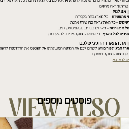
משלוחי מארזים מהירים, כך שתוכלו להפתיע את יקיריכם בלי לצאת מהבית. כל מארז נארז בק
 טריות ומראה מרשים.
 אצלנו?
י מתפשרת
– כל מוצר נבחר בקפידה.
תנו למומחים שלנו לעזור לכם
שימים
– כל מארז נראה כמו יצירת אמנות.
Contact Us
של אפשרויות
– מארזים כשרים, טבעוניים ויוקרתיים.
הירים לכל הארץ
– כי הפתעה מתוקה צריכה להגיע בזמן.
ן את המארז החגיגי שלכם
יש לך שאלה, הערה או בקשה מיוחדת? נשמח לעזור! פשוט מלא/י את
רז חגיגי לפורים
ותנו ליקרים לכם את המתנה המושלמת! אל תפספסו את ההזדמנות להפוך 
הטופס ונחזור אליך בהקדם.
 עם מתנה מתוקה ומפנקת.
ם לחצו כאן
קראתי ואני מאשר/ת את
מדיניות הפרטיות.
קראתי ואני מאשר/ת את
מדיניות הפרטיות.
פוסטים נוספים
VIEW ALSO
שלחו הודעה
שלח