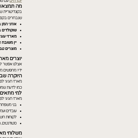
יוקרתיים
עם שוק
מה תמצאו ב
בקונדיטוריית ש
שנבחרים בקפיד
אוזני המן ב
שוקולדים ב
מארזי עוגי
יין משובח 
מוצרים טבע
יוצרים מאר
אצלנו אפשר לבח
יד? מחפשים מא
היוקרה שב
מארז חגיגי לפ
כמו לדעת שמש
למי מתאים 
מארז חגיגי לפ
בני משפחה 
עובדים ועמי
לקוחות חשוב
סטודנטים, מ
משלוחי מאר