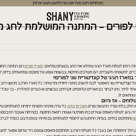
משלוחים חינם מעל 299 שח (למעט מגשי אירוח)
י לפורים – המתנה המושלמת לחג 
וזה הזמן לשלוח מארז חגיגי שימלא את החג בטעמים נפלאים.
מארזי פורים
הם המתנה המוש
ים, למשפחה ולעובדים. הם משלבים מתיקות, צבעוניות ושפע של פינוקים שמתאימים בדיוק לא
במארז חגיגי של קונדיטוריית שני לפורים?
של קונדיטוריית שני מאפשר לכם להעניק מתנה ייחודית ומרשימה. כל מארז מורכב ממגוון רח
ד לחייך. ניתן לבחור בין מארזים קלאסיים, יוקרתיים, טבעוניים או כשרים למהדרין – כך שכל 
מתאים לו.
וחים – אז והיום
ו חלק בלתי נפרד מחגיגות פורים
מאז ימי קדם
.
כל עדה פיתחה מסורות ייחודיות למשלוחים שלה
היה נהוג לשלוח מאפים עשירים כמו מופלטה ועוגיות ריפאת מתוקות. בקהילות אשכנז התבססו
ות
וממתקים ביתיים. בעדות התימן נהגו להוסיף למשלוחים גם פירות יבשים ודבש, כסמל לברכ
ק הלך והתפתח. אם בעבר כל משלוח הורכב ממתוקים ומאפים צנועים, הרי שהיום אפשר למצ