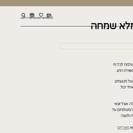
0
סל קניות
מועדפים
גיפט קארד
חיפוש
מלא שמחה
למת לכל מי
ווירת החג.
ב של מטעמים
אחד יכול
. אצל יוצאי
 המשלוחים על
ה ולשנה
וא
מארזים