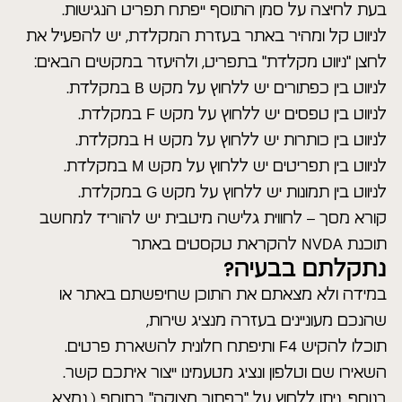
בעת לחיצה על סמן התוסף ייפתח תפריט הנגישות.
לניווט קל ומהיר באתר בעזרת המקלדת, יש להפעיל את
לחצן "ניווט מקלדת" בתפריט, ולהיעזר במקשים הבאים:
לניווט בין כפתורים יש ללחוץ על מקש B במקלדת.
לניווט בין טפסים יש ללחוץ על מקש F במקלדת.
לניווט בין כותרות יש ללחוץ על מקש H במקלדת.
לניווט בין תפריטים יש ללחוץ על מקש M במקלדת.
לניווט בין תמונות יש ללחוץ על מקש G במקלדת.
קורא מסך – לחווית גלישה מיטבית יש להוריד למחשב
תוכנת NVDA להקראת טקסטים באתר
נתקלתם בבעיה?
במידה ולא מצאתם את התוכן שחיפשתם באתר או
שהנכם מעוניינים בעזרה מנציג שירות,
תוכלו להקיש F4 ותיפתח חלונית להשארת פרטים.
השאירו שם וטלפון ונציג מטעמינו ייצור איתכם קשר.
בנוסף, ניתן ללחוץ על "כפתור מצוקה" בתוסף ( נמצא