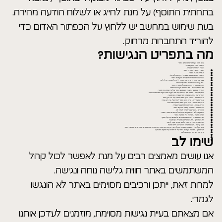
בתחתית התוסף) על מנת לחייג או לשלוח הודעה מהירה.
בעת שימוש במחשב יש ללחוץ על הכפתור האדום כדי
להוריד התחברות מרחוק.
מה בתפריט הנגישות?
ניווט מהיר בין הדפים המרכזים באתר.
התאמת גודל הגופן באתר.
שינויי רווח התווים באתר.
שינויי רווח בין השורות באתר.
הגדלת תצוגת האתר.
התאמת מיקום הטקסטים באתר (ימין/שמאל/מרכז).
שינוי צבעי הכותרות/ הרקעים/ הטקסטים באתר.
צבע סמן עכבר – שינוי סמן העכבר ל: גדול ושחור/ גדול ולבן.
גופן קריא- שינוי הפונט לפונט קריא יותר.
הדגשת כותרות – הדגשת כול הכותרות באתר.
הדגשת קישורים – הדגשת כל הקישורים באתר.
הגדלת טקסטים – הצגת הטקסטים באתר בחלונית צפה בעת מעבר.
תומך קריאה – הוספת סמן וירטואלי על מנת לעקוב אחרי מיקום המשתמש באתר.
תומך מיקוד – הדגשת אזור מסוים באתר בעת מעבר.
ניגודיות כהה – שינויי צבעי האתר לבהיר על גבי רקע כהה.
ניגודיות בהירה – שינוי צבעי האתר לכהים על גבי רקע בהיר.
ניגודיות גבוהה – שינוי צבעי האתר לצבעים מנוגדים.
רוויה גבוהה – הגברת עוצמת הצבעים באתר.
רוויה נמוכה – הפחתת עוצמת הצבעים באתר.
מונוכרום – שינוי צבעי האתר לשחר לבן.
השתק צלילים – השתקה מיידית לכול הוידאו או האודיו באתר.
הסתר תמונות – הסתרת כול התמונות באתר.
עצירת אנימציות – השבתת הבהובים ואלמנטים נעים על המסך.
הדגשת רחף – הדגשת אלמנט ספציפי בעת מעבר.
הדגשת לחיצה – הדגשת אלמנט ספציפי בעת לחיצה.
מצב קריאה – תצוגת האתר ללא עיצוב וללא תמונות.
ניווט מקלדת – ניווט בעזרת מקשי המקלדת בין הקישורים/ הכותרות/ הכפתורים/ הטפסים/ התפריטים/ התמונות באתר.
קורא מסך – הקראת טקסטים באתר על ידי לחיצה על הטקסט המבוקש.
מיקרופון – ביצוע פקודות קוליות
שימו לב
אנו עושים מאמצים רבים על מנת לאפשר לכול קהל
המשתמשים באתר חווית גלישה נוחה ונגישה.
למרות זאת, ייתכן ורכיבים מסוימים באתר לא הונגשו
לגמרי.
אם מצאתם בעיית נגישות מסוימת, מוזמנים לעדכן אותנו